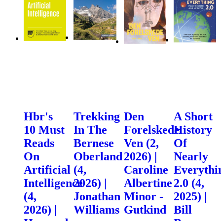
Hbr's
Trekking
Den
A Short
10 Must
In The
Forelskede
History
Reads
Bernese
Ven (2,
Of
On
Oberland
2026) |
Nearly
Artificial
(4,
Caroline
Everythi
Intelligence
2026) |
Albertine
2.0 (4,
(4,
Jonathan
Minor -
2025) |
2026) |
Williams
Gutkind
Bill