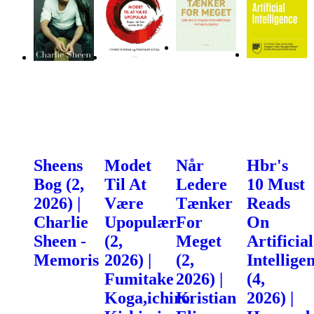
Sheens
Modet
Når
Hbr's
Bog (2,
Til At
Ledere
10 Must
2026) |
Være
Tænker
Reads
Charlie
Upopulær
For
On
Sheen -
(2,
Meget
Artificial
Memoris
2026) |
(2,
Intellige
Fumitake
2026) |
(4,
Koga,ichiro
Kristian
2026) |