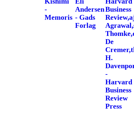
Kishimi
Eli
Harvard
-
Andersen
Business
Memoris
- Gads
Review,a
Forlag
Agrawal,
Thomke,
De
Cremer,
H.
Davenpo
-
Harvard
Business
Review
Press