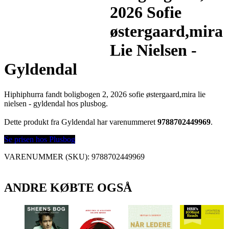
2026 Sofie
østergaard,mira
Lie Nielsen -
Gyldendal
Hiphiphurra fandt boligbogen 2, 2026 sofie østergaard,mira lie
nielsen - gyldendal hos plusbog.
Dette produkt fra Gyldendal har varenummeret
9788702449969
.
Se prisen hos Plusbog
VARENUMMER (SKU):
9788702449969
ANDRE KØBTE OGSÅ